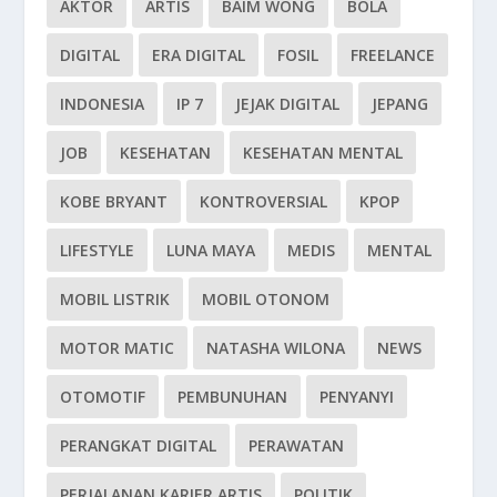
AKTOR
ARTIS
BAIM WONG
BOLA
DIGITAL
ERA DIGITAL
FOSIL
FREELANCE
INDONESIA
IP 7
JEJAK DIGITAL
JEPANG
JOB
KESEHATAN
KESEHATAN MENTAL
KOBE BRYANT
KONTROVERSIAL
KPOP
LIFESTYLE
LUNA MAYA
MEDIS
MENTAL
MOBIL LISTRIK
MOBIL OTONOM
MOTOR MATIC
NATASHA WILONA
NEWS
OTOMOTIF
PEMBUNUHAN
PENYANYI
PERANGKAT DIGITAL
PERAWATAN
PERJALANAN KARIER ARTIS
POLITIK