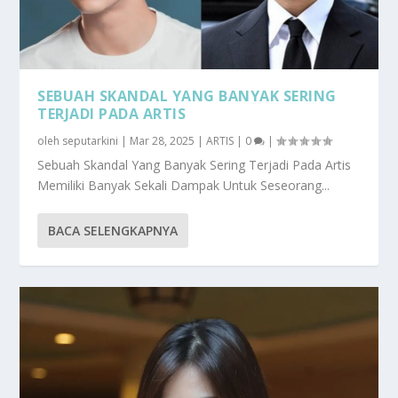
SEBUAH SKANDAL YANG BANYAK SERING
TERJADI PADA ARTIS
oleh
seputarkini
|
Mar 28, 2025
|
ARTIS
|
0
|
Sebuah Skandal Yang Banyak Sering Terjadi Pada Artis
Memiliki Banyak Sekali Dampak Untuk Seseorang...
BACA SELENGKAPNYA