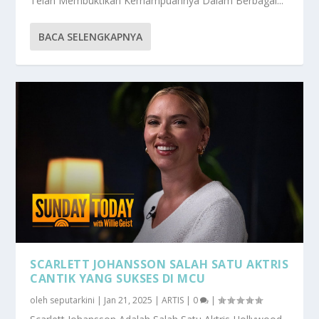
Telah Membuktikan Kemampuannya Dalam Berbagai...
BACA SELENGKAPNYA
SCARLETT JOHANSSON SALAH SATU AKTRIS
CANTIK YANG SUKSES DI MCU
oleh
seputarkini
|
Jan 21, 2025
|
ARTIS
|
0
|