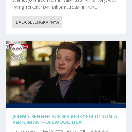
Scarlett Johansson Adalah Salah Satu Aktris Hollywood
Paling Terkenal Dan Dihormati Saat Ini Yuk...
BACA SELENGKAPNYA
JEREMY RENNER SUKSES BERKARIR DI DUNIA
PERFLIMAN HOLLWOOD USA
oleh
seputarkini
|
Jan 15, 2025
|
ARTIS
|
0
|