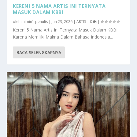
KEREN! 5 NAMA ARTIS INI TERNYATA
MASUK DALAM KBBI
oleh
mimin1 penulis
|
Jan 23, 2026
|
ARTIS
|
0
|
Keren! 5 Nama Artis Ini Ternyata Masuk Dalam KBBI
Karena Memiliki Makna Dalam Bahasa Indonesia...
BACA SELENGKAPNYA