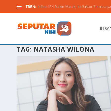
TREN:
Inflasi IPK Makin Marak, Ini Faktor Pemicunya
BERA
TAG:
NATASHA WILONA