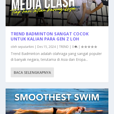
TREND BADMINTON SANGAT COCOK
UNTUK KALIAN PARA GEN Z LOH
oleh
seputarkini
|
Des 15, 2024
|
TREND
|
0
|
Trend Badminton adalah olahraga yang sangat populer
di banyak negara, terutama di Asia dan Eropa...
BACA SELENGKAPNYA