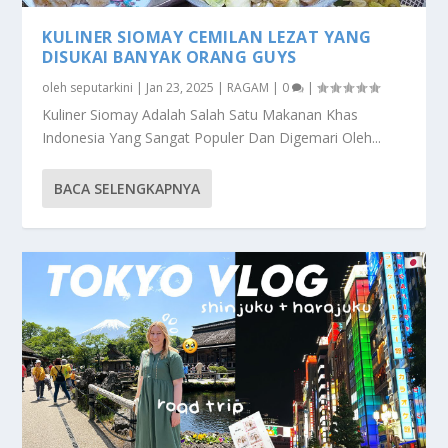
KULINER SIOMAY CEMILAN LEZAT YANG
DISUKAI BANYAK ORANG GUYS
oleh
seputarkini
|
Jan 23, 2025
|
RAGAM
|
0
|
Kuliner Siomay Adalah Salah Satu Makanan Khas
Indonesia Yang Sangat Populer Dan Digemari Oleh...
BACA SELENGKAPNYA