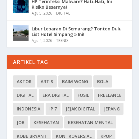
HP Terinfeksi Malware? Hati-Hati, Ini
Risiko Besarnya!
Agu 5, 2026
|
DIGITAL
Libur Lebaran Di Semarang? Tonton Dulu
List Hotel Simpang 5 Ini!
Agu 4, 2026
|
TREND
ARTIKEL TAG
AKTOR
ARTIS
BAIM WONG
BOLA
DIGITAL
ERA DIGITAL
FOSIL
FREELANCE
INDONESIA
IP 7
JEJAK DIGITAL
JEPANG
JOB
KESEHATAN
KESEHATAN MENTAL
KOBE BRYANT
KONTROVERSIAL
KPOP