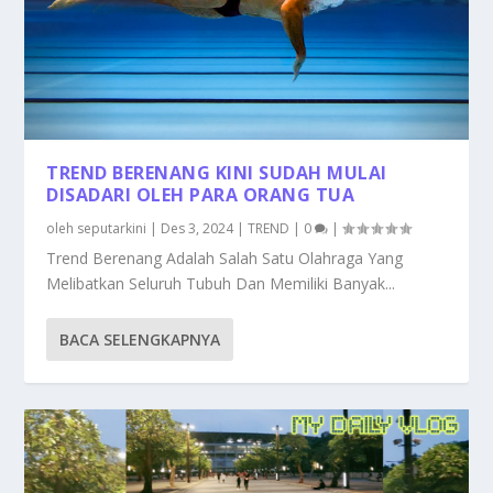
TREND BERENANG KINI SUDAH MULAI
DISADARI OLEH PARA ORANG TUA
oleh
seputarkini
|
Des 3, 2024
|
TREND
|
0
|
Trend Berenang Adalah Salah Satu Olahraga Yang
Melibatkan Seluruh Tubuh Dan Memiliki Banyak...
BACA SELENGKAPNYA