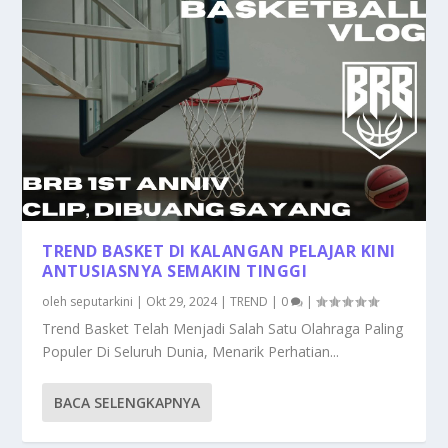
TREND BASKET DI KALANGAN PELAJAR KINI
ANTUSIASNYA SEMAKIN TINGGI
oleh
seputarkini
|
Okt 29, 2024
|
TREND
|
0
|
Trend Basket Telah Menjadi Salah Satu Olahraga Paling
Populer Di Seluruh Dunia, Menarik Perhatian...
BACA SELENGKAPNYA