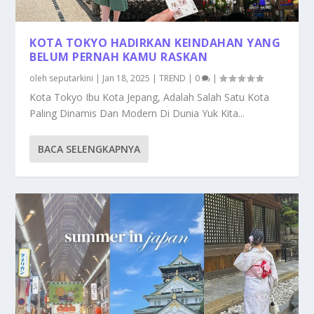
KOTA TOKYO HADIRKAN KEINDAHAN YANG
BELUM PERNAH KAMU RASKAN
oleh
seputarkini
|
Jan 18, 2025
|
TREND
|
0
|
Kota Tokyo Ibu Kota Jepang, Adalah Salah Satu Kota
Paling Dinamis Dan Modern Di Dunia Yuk Kita...
BACA SELENGKAPNYA