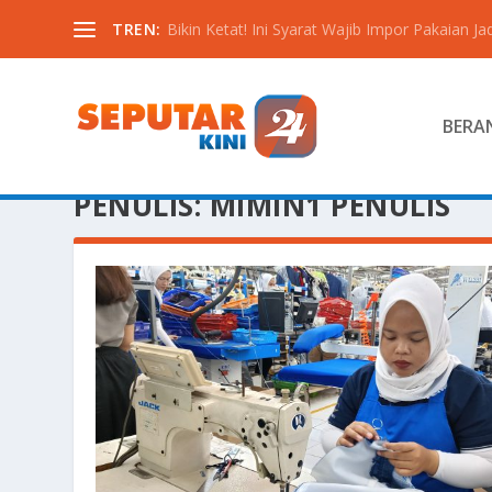
TREN:
Bikin Ketat! Ini Syarat Wajib Impor Pakaian Jadi
BERA
PENULIS:
MIMIN1 PENULIS