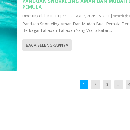
PANDUAN SNORKELING AMAN DAN MUDAH 
PEMULA
Diposting oleh
mimin1 penulis
|
Agu 2, 2026
|
SPORT
|
Panduan Snorkeling Aman Dan Mudah Buat Pemula Den
Berbagai Tahapan-Tahapan Yang Wajib Kalian...
BACA SELENGKAPNYA
1
2
3
…