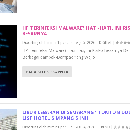
HP TERINFEKSI MALWARE? HATI-HATI, INI RI
BESARNYA!
Diposting oleh
mimin1 penulis
|
Agu 5, 2026
|
DIGITAL
|
HP Terinfeksi Malware? Hati-Hati, Ini Risiko Besarnya D
Berbagai dampak-Dampak Yang Wajib...
BACA SELENGKAPNYA
LIBUR LEBARAN DI SEMARANG? TONTON DU
LIST HOTEL SIMPANG 5 INI!
Diposting oleh
mimin1 penulis
|
Agu 4, 2026
|
TREND
|