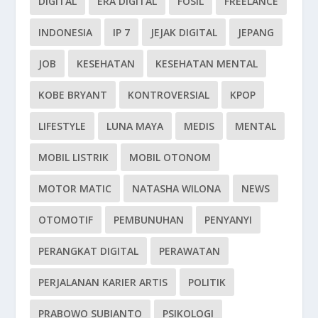
DIGITAL
ERA DIGITAL
FOSIL
FREELANCE
INDONESIA
IP 7
JEJAK DIGITAL
JEPANG
JOB
KESEHATAN
KESEHATAN MENTAL
KOBE BRYANT
KONTROVERSIAL
KPOP
LIFESTYLE
LUNA MAYA
MEDIS
MENTAL
MOBIL LISTRIK
MOBIL OTONOM
MOTOR MATIC
NATASHA WILONA
NEWS
OTOMOTIF
PEMBUNUHAN
PENYANYI
PERANGKAT DIGITAL
PERAWATAN
PERJALANAN KARIER ARTIS
POLITIK
PRABOWO SUBIANTO
PSIKOLOGI