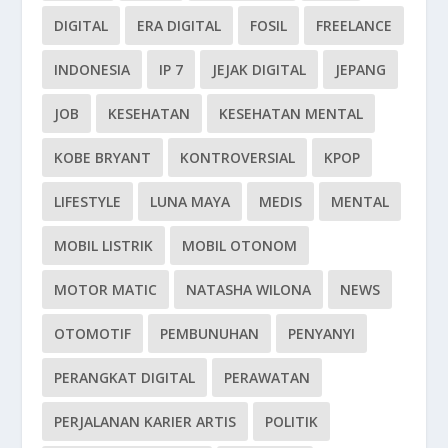
DIGITAL
ERA DIGITAL
FOSIL
FREELANCE
INDONESIA
IP 7
JEJAK DIGITAL
JEPANG
JOB
KESEHATAN
KESEHATAN MENTAL
KOBE BRYANT
KONTROVERSIAL
KPOP
LIFESTYLE
LUNA MAYA
MEDIS
MENTAL
MOBIL LISTRIK
MOBIL OTONOM
MOTOR MATIC
NATASHA WILONA
NEWS
OTOMOTIF
PEMBUNUHAN
PENYANYI
PERANGKAT DIGITAL
PERAWATAN
PERJALANAN KARIER ARTIS
POLITIK