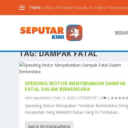
TREN:
Inflasi IPK Makin Marak, Ini Faktor Pemicunya
BERA
TAG:
DAMPAK FATAL
SPEEDING MOTOR MENYEBABKAN DAMPAK
FATAL DALAM BERKENDARA
oleh
seputarkini
|
Feb 11, 2025
|
OTOMOTIF
|
0
|
Speeding Motor Merupakan Tindakan Berkendara Den
Kecepatan Yang Melebihi Batas Yang Di Tentukan...
BACA SELENGKAPNYA