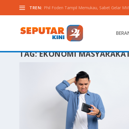
TREN:
Phil Foden Tampil Memukau, Sabet Gelar MVP 
BERA
TAG:
EKONOMI MASYARAKA