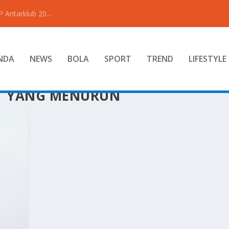
Antarklub 20...
NDA
NEWS
BOLA
SPORT
TREND
LIFESTYLE
T YANG MENURUN