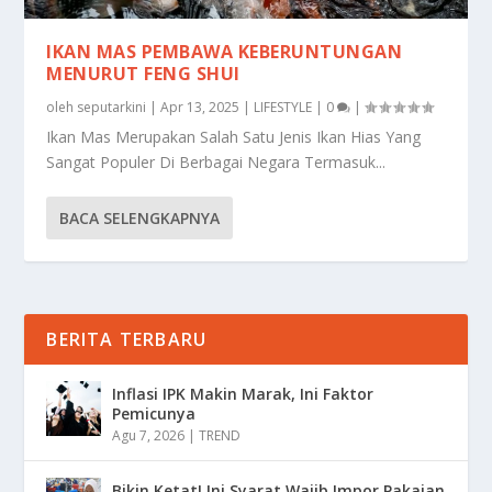
IKAN MAS PEMBAWA KEBERUNTUNGAN
MENURUT FENG SHUI
oleh
seputarkini
|
Apr 13, 2025
|
LIFESTYLE
|
0
|
Ikan Mas Merupakan Salah Satu Jenis Ikan Hias Yang
Sangat Populer Di Berbagai Negara Termasuk...
BACA SELENGKAPNYA
BERITA TERBARU
Inflasi IPK Makin Marak, Ini Faktor
Pemicunya
Agu 7, 2026
|
TREND
Bikin Ketat! Ini Syarat Wajib Impor Pakaian