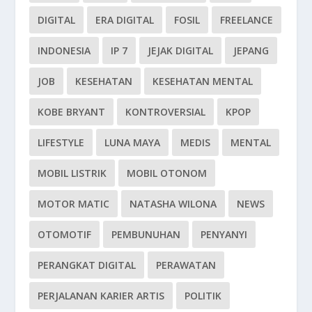
DIGITAL
ERA DIGITAL
FOSIL
FREELANCE
INDONESIA
IP 7
JEJAK DIGITAL
JEPANG
JOB
KESEHATAN
KESEHATAN MENTAL
KOBE BRYANT
KONTROVERSIAL
KPOP
LIFESTYLE
LUNA MAYA
MEDIS
MENTAL
MOBIL LISTRIK
MOBIL OTONOM
MOTOR MATIC
NATASHA WILONA
NEWS
OTOMOTIF
PEMBUNUHAN
PENYANYI
PERANGKAT DIGITAL
PERAWATAN
PERJALANAN KARIER ARTIS
POLITIK