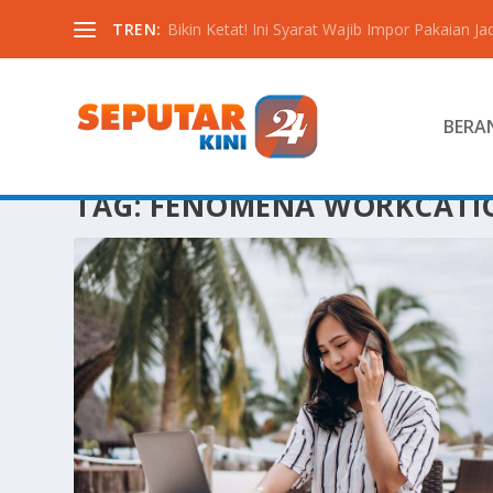
TREN:
Bikin Ketat! Ini Syarat Wajib Impor Pakaian Jadi
BERA
TAG:
FENOMENA WORKCATI