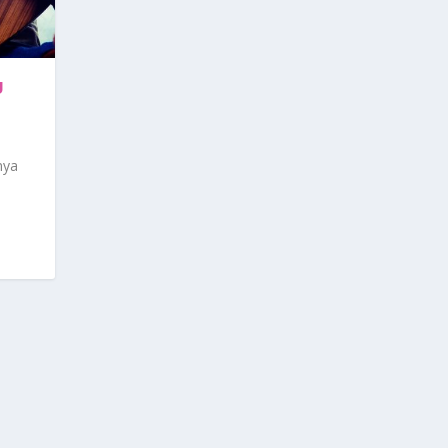
U
nya