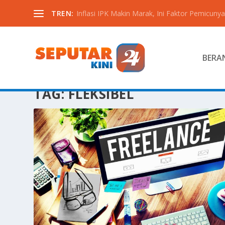
TREN:
Inflasi IPK Makin Marak, Ini Faktor Pemicunya
BERA
TAG:
FLEKSIBEL