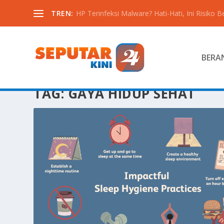
TREN:
HP Terinfeksi Malware? Hati-Hati, Ini Risiko B
BERA
TAG:
GAYA HIDUP SEHAT