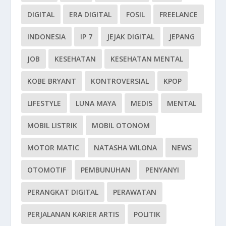
DIGITAL
ERA DIGITAL
FOSIL
FREELANCE
INDONESIA
IP 7
JEJAK DIGITAL
JEPANG
JOB
KESEHATAN
KESEHATAN MENTAL
KOBE BRYANT
KONTROVERSIAL
KPOP
LIFESTYLE
LUNA MAYA
MEDIS
MENTAL
MOBIL LISTRIK
MOBIL OTONOM
MOTOR MATIC
NATASHA WILONA
NEWS
OTOMOTIF
PEMBUNUHAN
PENYANYI
PERANGKAT DIGITAL
PERAWATAN
PERJALANAN KARIER ARTIS
POLITIK