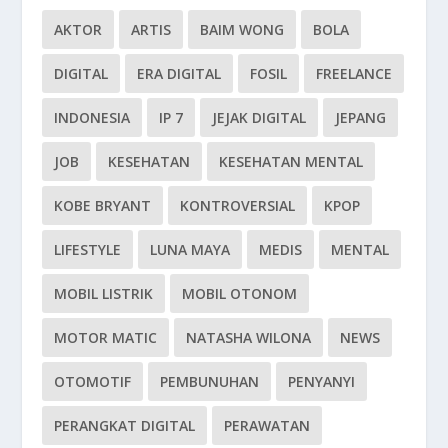
AKTOR
ARTIS
BAIM WONG
BOLA
DIGITAL
ERA DIGITAL
FOSIL
FREELANCE
INDONESIA
IP 7
JEJAK DIGITAL
JEPANG
JOB
KESEHATAN
KESEHATAN MENTAL
KOBE BRYANT
KONTROVERSIAL
KPOP
LIFESTYLE
LUNA MAYA
MEDIS
MENTAL
MOBIL LISTRIK
MOBIL OTONOM
MOTOR MATIC
NATASHA WILONA
NEWS
OTOMOTIF
PEMBUNUHAN
PENYANYI
PERANGKAT DIGITAL
PERAWATAN