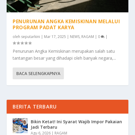
PENURUNAN ANGKA KEMISKINAN MELALUI
PROGRAM PADAT KARYA
oleh
seputarkini
|
Mar 17, 2025
|
NEWS
,
RAGAM
|
0
|
Penurunan Angka Kemiskinan merupakan salah satu
tantangan besar yang dihadapi oleh banyak negara,...
BACA SELENGKAPNYA
BERITA TERBARU
Bikin Ketat! Ini Syarat Wajib Impor Pakaian
Jadi Terbaru
Agu 6, 2026
|
RAGAM