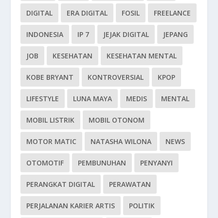
DIGITAL
ERA DIGITAL
FOSIL
FREELANCE
INDONESIA
IP 7
JEJAK DIGITAL
JEPANG
JOB
KESEHATAN
KESEHATAN MENTAL
KOBE BRYANT
KONTROVERSIAL
KPOP
LIFESTYLE
LUNA MAYA
MEDIS
MENTAL
MOBIL LISTRIK
MOBIL OTONOM
MOTOR MATIC
NATASHA WILONA
NEWS
OTOMOTIF
PEMBUNUHAN
PENYANYI
PERANGKAT DIGITAL
PERAWATAN
PERJALANAN KARIER ARTIS
POLITIK