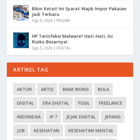
Bikin Ketat! Ini Syarat Wajib Impor Pakaian
Jadi Terbaru
Agu 6, 2026
|
RAGAM
HP Terinfeksi Malware? Hati-Hati, Ini
Risiko Besarnya!
Agu 5, 2026
|
DIGITAL
ARTIKEL TAG
AKTOR
ARTIS
BAIM WONG
BOLA
DIGITAL
ERA DIGITAL
FOSIL
FREELANCE
INDONESIA
IP 7
JEJAK DIGITAL
JEPANG
JOB
KESEHATAN
KESEHATAN MENTAL