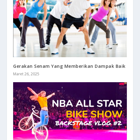
Gerakan Senam Yang Memberikan Dampak Baik
Maret 26, 2025