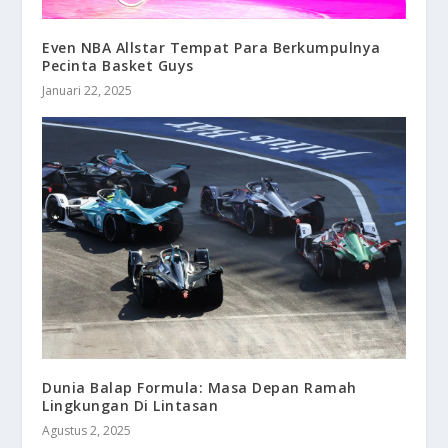
Even NBA Allstar Tempat Para Berkumpulnya
Pecinta Basket Guys
Januari 22, 2025
Dunia Balap Formula: Masa Depan Ramah
Lingkungan Di Lintasan
Agustus 2, 2025