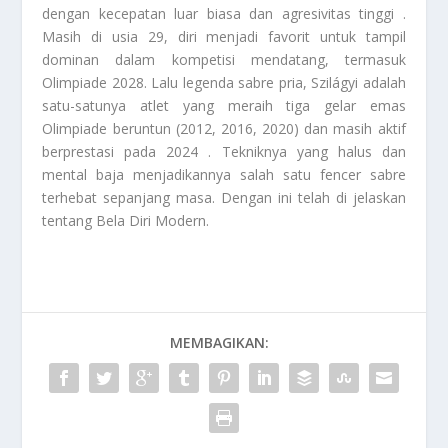
dengan kecepatan luar biasa dan agresivitas tinggi .
Masih di usia 29, diri menjadi favorit untuk tampil
dominan dalam kompetisi mendatang, termasuk
Olimpiade 2028. Lalu legenda sabre pria, Szilágyi adalah
satu-satunya atlet yang meraih tiga gelar emas
Olimpiade beruntun (2012, 2016, 2020) dan masih aktif
berprestasi pada 2024 . Tekniknya yang halus dan
mental baja menjadikannya salah satu fencer sabre
terhebat sepanjang masa. Dengan ini telah di jelaskan
tentang
Bela Diri Modern
.
MEMBAGIKAN: