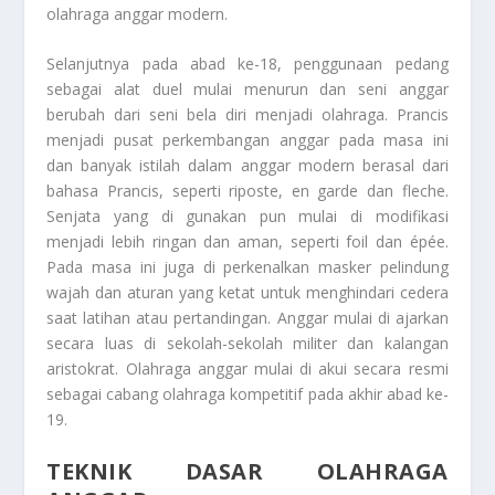
olahraga anggar modern.
Selanjutnya pada abad ke-18, penggunaan pedang
sebagai alat duel mulai menurun dan seni anggar
berubah dari seni bela diri menjadi olahraga. Prancis
menjadi pusat perkembangan anggar pada masa ini
dan banyak istilah dalam anggar modern berasal dari
bahasa Prancis, seperti riposte, en garde dan fleche.
Senjata yang di gunakan pun mulai di modifikasi
menjadi lebih ringan dan aman, seperti foil dan épée.
Pada masa ini juga di perkenalkan masker pelindung
wajah dan aturan yang ketat untuk menghindari cedera
saat latihan atau pertandingan. Anggar mulai di ajarkan
secara luas di sekolah-sekolah militer dan kalangan
aristokrat. Olahraga anggar mulai di akui secara resmi
sebagai cabang olahraga kompetitif pada akhir abad ke-
19.
TEKNIK DASAR OLAHRAGA