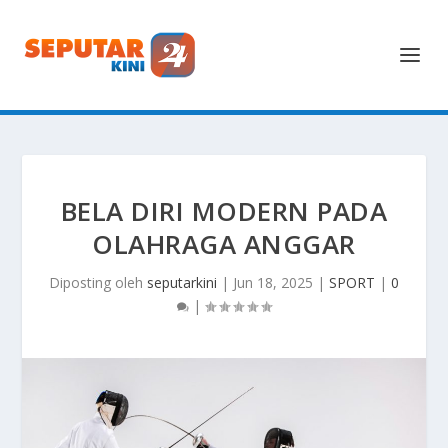
BELA DIRI MODERN PADA
OLAHRAGA ANGGAR
Diposting oleh
seputarkini
|
Jun 18, 2025
|
SPORT
|
0
|