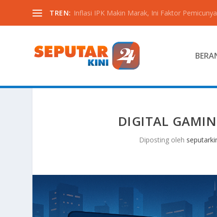
TREN:
Inflasi IPK Makin Marak, Ini Faktor Pemicunya
BERA
DIGITAL GAMI
Diposting oleh
seputarki