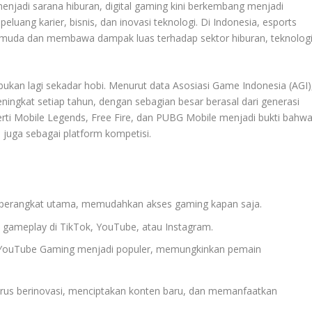
njadi sarana hiburan, digital gaming kini berkembang menjadi
eluang karier, bisnis, dan inovasi teknologi. Di Indonesia, esports
si muda dan membawa dampak luas terhadap sektor hiburan, teknologi
 bukan lagi sekadar hobi. Menurut data Asosiasi Game Indonesia (AGI)
ningkat setiap tahun, dengan sebagian besar berasal dari generasi
erti Mobile Legends, Free Fire, dan PUBG Mobile menjadi bukti bahw
 juga sebagai platform kompetisi.
 perangkat utama, memudahkan akses gaming kapan saja.
 gameplay di TikTok, YouTube, atau Instagram.
n YouTube Gaming menjadi populer, memungkinkan pemain
terus berinovasi, menciptakan konten baru, dan memanfaatkan