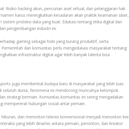
ial. Risiko hacking akun, pencurian aset virtual, dan pelanggaran hak
turnamen harus meningkatkan kesadaran akan praktik keamanan siber,
istem proteksi data yang kuat. Edukasi tentang etika digital dan
dari pengembangan industri ini.
 terhadap gaming sebagai hobi yang kurang produktif, serta
h. Pemerintah dan komunitas perlu mengedukasi masyarakat tentang
gkatkan infrastruktur digital agar lebih banyak talenta bisa
esports juga membentuk budaya baru di masyarakat yang lebih luas.
di seluruh dunia, fenomena ini mendorong munculnya kelompok
dan strategi bermain. Komunitas-komunitas ini sering mengadakan
yang mempererat hubungan sosial antar pemain.
 hiburan, dari menonton televisi konvensional menjadi menonton live
n interaksi yang lebih dinamis antara pemain, penonton, dan kreator