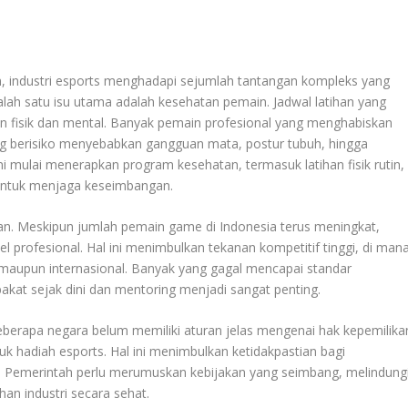
N
n, industri esports menghadapi sejumlah tantangan kompleks yang
alah satu isu utama adalah kesehatan pemain. Jadwal latihan yang
 fisik dan mental. Banyak pemain profesional yang menghabiskan
yang berisiko menyebabkan gangguan mata, postur tubuh, hingga
ni mulai menerapkan program kesehatan, termasuk latihan fisik rutin,
 untuk menjaga keseimbangan.
ikan. Meskipun jumlah pemain game di Indonesia terus meningkat,
profesional. Hal ini menimbulkan tekanan kompetitif tinggi, di man
maupun internasional. Banyak yang gagal mencapai standar
kat sejak dini dan mentoring menjadi sangat penting.
eberapa negara belum memiliki aturan jelas mengenai hak kepemilika
uk hadiah esports. Hal ini menimbulkan ketidakpastian bagi
. Pemerintah perlu merumuskan kebijakan yang seimbang, melindung
an industri secara sehat.