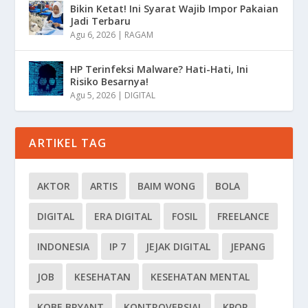
Bikin Ketat! Ini Syarat Wajib Impor Pakaian
Jadi Terbaru
Agu 6, 2026
|
RAGAM
HP Terinfeksi Malware? Hati-Hati, Ini
Risiko Besarnya!
Agu 5, 2026
|
DIGITAL
ARTIKEL TAG
AKTOR
ARTIS
BAIM WONG
BOLA
DIGITAL
ERA DIGITAL
FOSIL
FREELANCE
INDONESIA
IP 7
JEJAK DIGITAL
JEPANG
JOB
KESEHATAN
KESEHATAN MENTAL
KOBE BRYANT
KONTROVERSIAL
KPOP