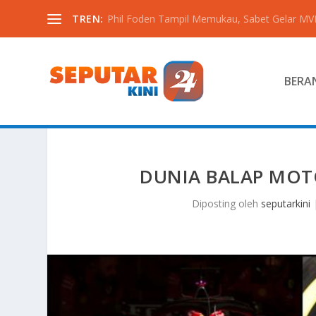
TREN:
Phil Foden Tampil Memukau, Sabet Gelar MVP 
BERA
DUNIA BALAP MOT
Diposting oleh
seputarkini