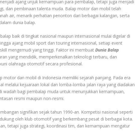
 menjadi ajang unjuk kemampuan para pembalap, tetapi juga menjadi
logi, dan pembinaan talenta muda. Balap motor dan mobil telah
anah air, menarik perhatian penonton dari berbagai kalangan, serta
dalam dunia balap.
alap baik di tingkat nasional maupun internasional mulai digelar di
hingga ajang mobil sport dan touring internasional, setiap event
skill mengemudi yang tinggi. Faktor ini membuat
Dunia Balap
buran yang mendidik, memperkenalkan teknologi terbaru, dan
i olahraga otomotif secara profesional.
p motor dan mobil di Indonesia memiliki sejarah panjang. Pada era
al melalui kejuaraan lokal dan lomba-lomba jalan raya yang diadakan
njadi wadah bagi pembalap muda untuk menunjukkan kemampuan,
intasan resmi maupun non-resmi.
mbangan signifikan sejak tahun 1990-an. Kompetisi nasional seperti
didukung oleh klub otomotif yang berkembang pesat di berbagai kota.
an, tetapi juga strategi, koordinasi tim, dan kemampuan mengatur