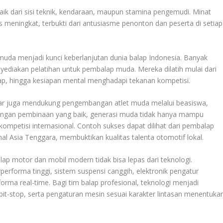
 baik dari sisi teknik, kendaraan, maupun stamina pengemudi. Minat
us meningkat, terbukti dari antusiasme penonton dan peserta di setiap
da menjadi kunci keberlanjutan dunia balap Indonesia. Banyak
yediakan pelatihan untuk pembalap muda. Mereka dilatih mulai dari
ap, hingga kesiapan mental menghadapi tekanan kompetisi.
sar juga mendukung pengembangan atlet muda melalui beasiswa,
 Dengan pembinaan yang baik, generasi muda tidak hanya mampu
kompetisi internasional. Contoh sukses dapat dilihat dari pembalap
al Asia Tenggara, membuktikan kualitas talenta otomotif lokal.
ap motor dan mobil modern tidak bisa lepas dari teknologi.
performa tinggi, sistem suspensi canggih, elektronik pengatur
orma real-time. Bagi tim balap profesional, teknologi menjadi
 pit-stop, serta pengaturan mesin sesuai karakter lintasan menentuka