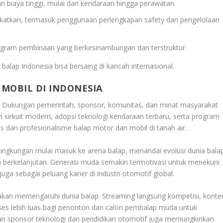
biaya tinggi, mulai dari kendaraan hingga perawatan.
gkatkan, termasuk penggunaan perlengkapan safety dan pengelolaan
ogram pembinaan yang berkesinambungan dan terstruktur.
balap Indonesia bisa bersaing di kancah internasional.
MOBIL DI INDONESIA
. Dukungan pemerintah, sponsor, komunitas, dan minat masyarakat
sirkuit modern, adopsi teknologi kendaraan terbaru, serta program
 dan profesionalisme balap motor dan mobil di tanah air.
h lingkungan mulai masuk ke arena balap, menandai evolusi dunia bala
an berkelanjutan. Generasi muda semakin termotivasi untuk menekuni
juga sebagai peluang karier di industri otomotif global.
uga akan memengaruhi dunia balap. Streaming langsung kompetisi, konte
kses lebih luas bagi penonton dan calon pembalap muda untuk
ngan sponsor teknologi dan pendidikan otomotif juga memungkinkan