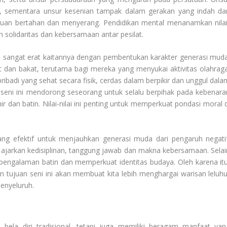
tisi, sementara unsur kesenian tampak dalam gerakan yang indah da
ampuan bertahan dan menyerang. Pendidikan mental menanamkan nilai
 solidaritas dan kebersamaan antar pesilat.
ni sangat erat kaitannya dengan pembentukan karakter generasi muda
t dan bakat, terutama bagi mereka yang menyukai aktivitas olahraga
 pribadi yang sehat secara fisik, cerdas dalam berpikir dan unggul dal
m seni ini mendorong seseorang untuk selalu berpihak pada kebenara
r dan batin. Nilai-nilai ini penting untuk memperkuat pondasi moral d
yang efektif untuk menjauhkan generasi muda dari pengaruh negatif
i ajarkan kedisiplinan, tanggung jawab dan makna kebersamaan. Selai
a pengalaman batin dan memperkuat identitas budaya. Oleh karena itu
ujuan seni ini akan membuat kita lebih menghargai warisan leluhu
enyeluruh.
i bela diri tradisional, tetapi juga memiliki beragam manfaat yan