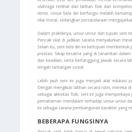
olahraga terlihat dari latihan fisik dan kompe
ritmis. Unsur bela diri berfungsi melatih kem
nilai moral, sedangkan persaudaraan mengajarkan
Dalam praktiknya, unsur-unsur dan tujuan seni i
Pencak silat di jadikan sarana menyalurkan mina
Selain itu, seni bela diri ini bertujuan membentuk
prestasi. Sikap kesatria yang di tanamkan dala
dan keadilan, serta bertanggung jawab secara lahi
tengah tantangan sosial.
Lebih jauh seni ini juga menjadi alat edukasi 
Dengan mengikuti latihan secara rutin, mereka d
sebagai aktivitas fisik, seni ini juga memperkay
pemahaman mendalam terhadap unsur-unsur dan t
ini sebagai sarana pembangunan karakter yang m
BEBERAPA FUNGSINYA
Pencak silat tidak hanya di kenal sebagai sen