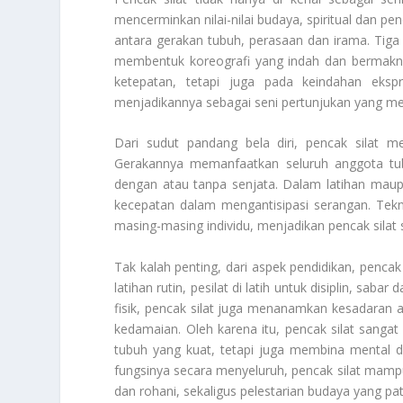
mencerminkan nilai-nilai budaya, spiritual dan pen
antara gerakan tubuh, perasaan dan irama. Tig
membentuk koreografi yang indah dan bermakna
ketepatan, tetapi juga pada keindahan eksp
menjadikannya sebagai seni pertunjukan yang me
Dari sudut pandang bela diri, pencak silat me
Gerakannya memanfaatkan seluruh anggota tubuh
dengan atau tanpa senjata. Dalam latihan maup
kecepatan dalam mengantisipasi serangan. Tekn
masing-masing individu, menjadikan pencak silat 
Tak kalah penting, dari aspek pendidikan, pencak 
latihan rutin, pesilat di latih untuk disiplin, sa
fisik, pencak silat juga menanamkan kesadaran 
kedamaian. Oleh karena itu, pencak silat sangat 
tubuh yang kuat, tetapi juga membina mental
fungsinya secara menyeluruh, pencak silat mamp
dan rohani, sekaligus pelestarian budaya yang pa