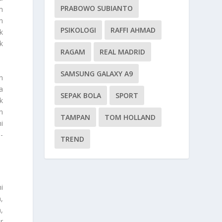
PRABOWO SUBIANTO
m
n
PSIKOLOGI
RAFFI AHMAD
k
k
RAGAM
REAL MADRID
SAMSUNG GALAXY A9
n
a
SEPAK BOLA
SPORT
k
n
TAMPAN
TOM HOLLAND
i
-
TREND
i
,
,
r