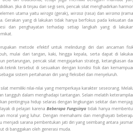
didikan. Jika di tinjau dari segi seni, pencak silat menghadirkan harmo
a elemen utama yaitu
wiraga
(gerak),
wirasa
(rasa) dan
wirama
(irama
. Gerakan yang di lakukan tidak hanya berfokus pada kekuatan da
resi dan penghayatan terhadap setiap langkah yang di lakukan
mikat.
rupakan metode efektif untuk melindungi diri dari ancaman fisik
, mulai dari tangan, kaki, hingga kepala, serta dapat di lakuka
un pertarungan, pencak silat mengajarkan strategi, ketangkasan da
ik-teknik tersebut di sesuaikan dengan kondisi fisik dan kemampua
sebagai sistem pertahanan diri yang fleksibel dan menyeluruh.
silat memiliki nilai-nilai yang memperkaya karakter seseorang. Melalu
bar dan tangguh dalam menghadapi tantangan. Selain melatih keterampila
akan pentingnya hidup selaras dengan lingkungan sekitar dan menjag
layak di pelajari karena
Beberapa Fungsinya
tidak hanya membentu
 dan moral yang luhur. Dengan memahami dan menghayati beberap
u menjadi sarana pembentukan jati diri yang seimbang antara jasman
tut di banggakan oleh generasi muda.