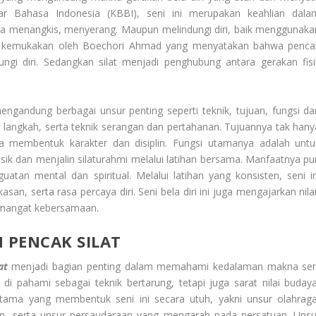
r Bahasa Indonesia (KBBI), seni ini merupakan keahlian dala
ra menangkis, menyerang. Maupun melindungi diri, baik menggunaka
 di kemukakan oleh Boechori Ahmad yang menyatakan bahwa penca
gi diri. Sedangkan silat menjadi penghubung antara gerakan fisi
mengandung berbagai unsur penting seperti teknik, tujuan, fungsi da
 langkah, serta teknik serangan dan pertahanan. Tujuannya tak hany
ga membentuk karakter dan disiplin. Fungsi utamanya adalah untu
ik dan menjalin silaturahmi melalui latihan bersama. Manfaatnya pu
atan mental dan spiritual. Melalui latihan yang konsisten, seni in
 serta rasa percaya diri. Seni bela diri ini juga mengajarkan nilai
semangat kebersamaan.
 PENCAK SILAT
at
menjadi bagian penting dalam memahami kedalaman makna sen
ya di pahami sebagai teknik bertarung, tetapi juga sarat nilai budaya
 utama yang membentuk seni ini secara utuh, yakni unsur olahraga
nian, serta unsur persaudaraan yang mengarah pada persatuan. Unsu