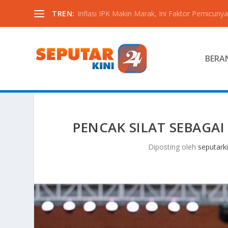
TREN:
Inflasi IPK Makin Marak, Ini Faktor Pemicunya
BERA
PENCAK SILAT SEBAGA
Diposting oleh
seputarki