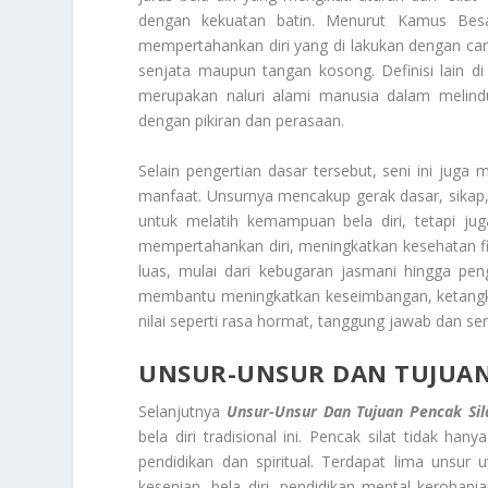
dengan kekuatan batin. Menurut Kamus Besa
mempertahankan diri yang di lakukan dengan ca
senjata maupun tangan kosong. Definisi lain
merupakan naluri alami manusia dalam melindun
dengan pikiran dan perasaan.
Selain pengertian dasar tersebut, seni ini juga 
manfaat. Unsurnya mencakup gerak dasar, sikap,
untuk melatih kemampuan bela diri, tetapi ju
mempertahankan diri, meningkatkan kesehatan fis
luas, mulai dari kebugaran jasmani hingga pengu
membantu meningkatkan keseimbangan, ketangkasan,
nilai seperti rasa hormat, tanggung jawab dan 
UNSUR-UNSUR DAN TUJUAN
Selanjutnya
Unsur-Unsur Dan Tujuan Pencak Sil
bela diri tradisional ini. Pencak silat tidak han
pendidikan dan spiritual. Terdapat lima unsur
kesenian, bela diri, pendidikan mental keroha