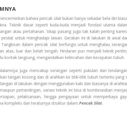
AMNYA
encerminkan bahwa pencak silat bukan hanya sekadar bela diri biasa
kna. Teknik dasar seperti kuda-kuda menjadi fondasi utama dala
gan atau pertahanan. Sikap pasang juga tak kalah penting karen
pesilat untuk menghadapi lawan. Gerakan ini di lakukan di awal da
 Tangkisan dalam pencak silat berfungsi untuk menghalau seranga
isan atas, luar dan belah tengah. Hindaran pun menjadi teknik pentin
rlu kontak langsung, mengandalkan kelincahan dan kecepatan tubuh.
di dalamnya juga mencakup serangan seperti pukulan dan tendangan
n tangan kosong dan di arahkan ke titik-titik tubuh tertentu yang d
dangan di lakukan dengan menggunakan kaki dan biasanya di arahka
aupun pertandingan, variasi teknik ini bisa di kombinasikan menjad
ersiapan, pelaksanaan, hingga pengayaan untuk memperkaya gay
pa kompleks dan teraturnya struktur dalam
Pencak Silat
.