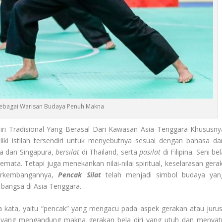
 Sebagai Warisan Budaya Penuh Makna
iri Tradisional Yang Berasal Dari Kawasan Asia Tenggara Khususny
liki istilah tersendiri untuk menyebutnya sesuai dengan bahasa da
a dan Singapura,
bersilat
di Thailand, serta
pasilat
di Filipina. Seni be
emata. Tetapi juga menekankan nilai-nilai spiritual, keselarasan gerak
perkembangannya,
Pencak Silat
telah menjadi simbol budaya yan
a-bangsa di Asia Tenggara.
 dua kata, yaitu “pencak” yang mengacu pada aspek gerakan atau jurus
lat” yang mengandung makna gerakan bela diri yang utuh dan menyat