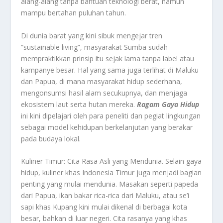
alang-alang tanpa bantuan teknologi berat, namun
mampu bertahan puluhan tahun.
Di dunia barat yang kini sibuk mengejar tren
“sustainable living”, masyarakat Sumba sudah
mempraktikkan prinsip itu sejak lama tanpa label atau
kampanye besar. Hal yang sama juga terlihat di Maluku
dan Papua, di mana masyarakat hidup sederhana,
mengonsumsi hasil alam secukupnya, dan menjaga
ekosistem laut serta hutan mereka.
Ragam Gaya Hidup
ini kini dipelajari oleh para peneliti dan pegiat lingkungan
sebagai model kehidupan berkelanjutan yang berakar
pada budaya lokal.
Kuliner Timur: Cita Rasa Asli yang Mendunia. Selain gaya
hidup, kuliner khas Indonesia Timur juga menjadi bagian
penting yang mulai mendunia. Masakan seperti papeda
dari Papua, ikan bakar rica-rica dari Maluku, atau se’i
sapi khas Kupang kini mulai dikenal di berbagai kota
besar, bahkan di luar negeri. Cita rasanya yang khas