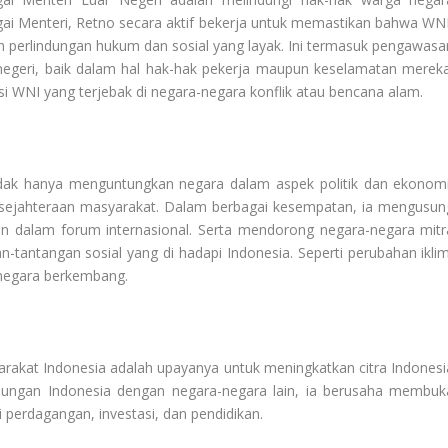
agai Menteri, Retno secara aktif bekerja untuk memastikan bahwa WNI
 perlindungan hukum dan sosial yang layak. Ini termasuk pengawasa
r negeri, baik dalam hal hak-hak pekerja maupun keselamatan mereka
si WNI yang terjebak di negara-negara konflik atau bencana alam.
idak hanya menguntungkan negara dalam aspek politik dan ekonomi
sejahteraan masyarakat. Dalam berbagai kesempatan, ia mengusun
n dalam forum internasional. Serta mendorong negara-negara mitr
tantangan sosial yang di hadapi Indonesia. Seperti perubahan iklim
-negara berkembang.
rakat Indonesia adalah upayanya untuk meningkatkan citra Indonesi
bungan Indonesia dengan negara-negara lain, ia berusaha membuk
i perdagangan, investasi, dan pendidikan.