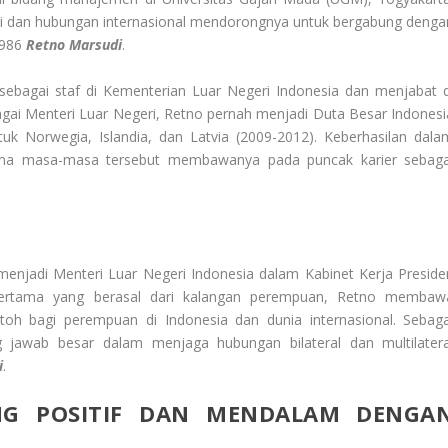
masi dan hubungan internasional mendorongnya untuk bergabung denga
1986
Retno Marsudi
.
 sebagai staf di Kementerian Luar Negeri Indonesia dan menjabat d
agai Menteri Luar Negeri, Retno pernah menjadi Duta Besar Indonesi
k Norwegia, Islandia, dan Latvia (2009-2012). Keberhasilan dala
elama masa-masa tersebut membawanya pada puncak karier sebaga
menjadi Menteri Luar Negeri Indonesia dalam Kabinet Kerja Preside
pertama yang berasal dari kalangan perempuan, Retno membaw
oh bagi perempuan di Indonesia dan dunia internasional. Sebaga
g jawab besar dalam menjaga hubungan bilateral dan multilatera
i
.
NG POSITIF DAN MENDALAM DENGA