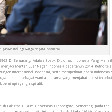
tugas Melindungi Warga Negara Indonesia
962 Di Semarang, Adalah Sosok Diplomat Indonesia Yang Memilik
t menjadi Menteri Luar Negeri Indonesia pada tahun 2014, Retno tela
gan internasional Indonesia, serta memperkuat posisi Indonesia d
juga di kenal sebagai wanita pertama yang menjabat posisi tersebut
 pemimpin yang inspiratif.
a di Fakultas Hukum Universitas Diponegoro, Semarang, pada tahu
di bidang manajemen di Universitas Gajah Mada (UGM), Yogyakarta