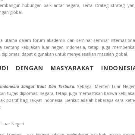
bangun hubungan baik antar negara, serta strategi-strategi yan
ngan global.
ra utama dalam forum akademik dan seminar-seminar internasional
a tentang kebijakan luar negeri Indonesia, tetapi juga memberika
diplomasi dapat digunakan untuk menyelesaikan masalah global.
DI DENGAN MASYARAKAT INDONESI
Indonesia Sangat Kuat Dan Terbuka
. Sebagai Menteri Luar Negeri
an tugas diplomasi negara, tetapi juga memastikan bahwa kebijaka
 positif bagi rakyat Indonesia. Berikut adalah beberapa cara Retn
:
 Luar Negeri
ai Menteri Luar Negeri adalah melindungi hak-hak warga negar