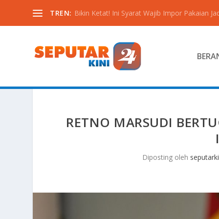
TREN:
Bikin Ketat! Ini Syarat Wajib Impor Pakaian Jadi
BERA
RETNO MARSUDI BERT
Diposting oleh
seputarki