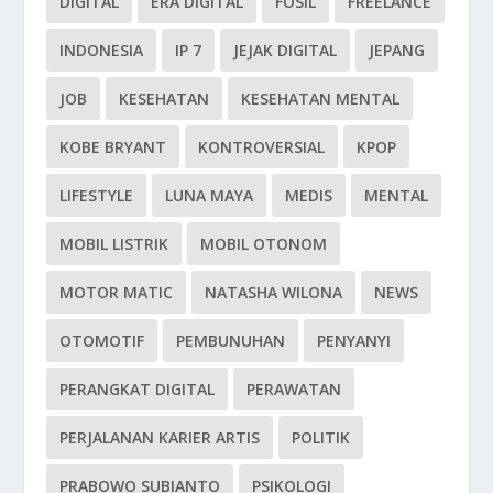
DIGITAL
ERA DIGITAL
FOSIL
FREELANCE
INDONESIA
IP 7
JEJAK DIGITAL
JEPANG
JOB
KESEHATAN
KESEHATAN MENTAL
KOBE BRYANT
KONTROVERSIAL
KPOP
LIFESTYLE
LUNA MAYA
MEDIS
MENTAL
MOBIL LISTRIK
MOBIL OTONOM
MOTOR MATIC
NATASHA WILONA
NEWS
OTOMOTIF
PEMBUNUHAN
PENYANYI
PERANGKAT DIGITAL
PERAWATAN
PERJALANAN KARIER ARTIS
POLITIK
PRABOWO SUBIANTO
PSIKOLOGI