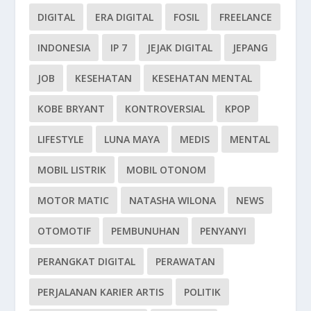
DIGITAL
ERA DIGITAL
FOSIL
FREELANCE
INDONESIA
IP 7
JEJAK DIGITAL
JEPANG
JOB
KESEHATAN
KESEHATAN MENTAL
KOBE BRYANT
KONTROVERSIAL
KPOP
LIFESTYLE
LUNA MAYA
MEDIS
MENTAL
MOBIL LISTRIK
MOBIL OTONOM
MOTOR MATIC
NATASHA WILONA
NEWS
OTOMOTIF
PEMBUNUHAN
PENYANYI
PERANGKAT DIGITAL
PERAWATAN
PERJALANAN KARIER ARTIS
POLITIK