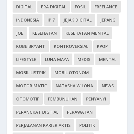
DIGITAL
ERA DIGITAL
FOSIL
FREELANCE
INDONESIA
IP 7
JEJAK DIGITAL
JEPANG
JOB
KESEHATAN
KESEHATAN MENTAL
KOBE BRYANT
KONTROVERSIAL
KPOP
LIFESTYLE
LUNA MAYA
MEDIS
MENTAL
MOBIL LISTRIK
MOBIL OTONOM
MOTOR MATIC
NATASHA WILONA
NEWS
OTOMOTIF
PEMBUNUHAN
PENYANYI
PERANGKAT DIGITAL
PERAWATAN
PERJALANAN KARIER ARTIS
POLITIK