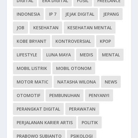
DIGITAL
ERA DIGITAL
FOSIL
FREELANCE
INDONESIA
IP 7
JEJAK DIGITAL
JEPANG
JOB
KESEHATAN
KESEHATAN MENTAL
KOBE BRYANT
KONTROVERSIAL
KPOP
LIFESTYLE
LUNA MAYA
MEDIS
MENTAL
MOBIL LISTRIK
MOBIL OTONOM
MOTOR MATIC
NATASHA WILONA
NEWS
OTOMOTIF
PEMBUNUHAN
PENYANYI
PERANGKAT DIGITAL
PERAWATAN
PERJALANAN KARIER ARTIS
POLITIK
PRABOWO SUBIANTO
PSIKOLOGI