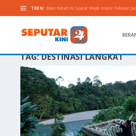
TREN:
Bikin Ketat! Ini Syarat Wajib Impor Pakaian Jadi
BERA
TAG:
DESTINASI LANGKAT