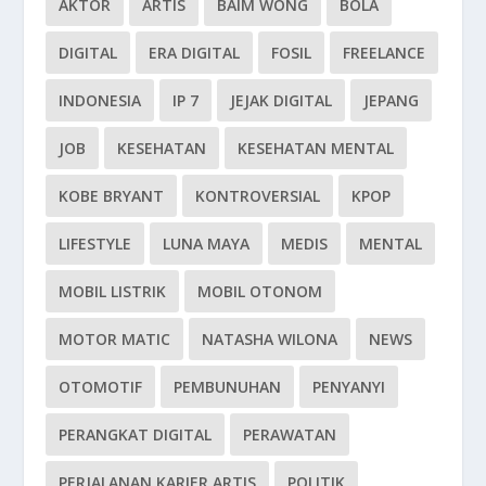
AKTOR
ARTIS
BAIM WONG
BOLA
DIGITAL
ERA DIGITAL
FOSIL
FREELANCE
INDONESIA
IP 7
JEJAK DIGITAL
JEPANG
JOB
KESEHATAN
KESEHATAN MENTAL
KOBE BRYANT
KONTROVERSIAL
KPOP
LIFESTYLE
LUNA MAYA
MEDIS
MENTAL
MOBIL LISTRIK
MOBIL OTONOM
MOTOR MATIC
NATASHA WILONA
NEWS
OTOMOTIF
PEMBUNUHAN
PENYANYI
PERANGKAT DIGITAL
PERAWATAN
PERJALANAN KARIER ARTIS
POLITIK