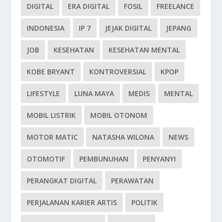
DIGITAL
ERA DIGITAL
FOSIL
FREELANCE
INDONESIA
IP 7
JEJAK DIGITAL
JEPANG
JOB
KESEHATAN
KESEHATAN MENTAL
KOBE BRYANT
KONTROVERSIAL
KPOP
LIFESTYLE
LUNA MAYA
MEDIS
MENTAL
MOBIL LISTRIK
MOBIL OTONOM
MOTOR MATIC
NATASHA WILONA
NEWS
OTOMOTIF
PEMBUNUHAN
PENYANYI
PERANGKAT DIGITAL
PERAWATAN
PERJALANAN KARIER ARTIS
POLITIK