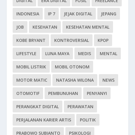
DIGITAL
ERA DIGITAL
FOSIL
FREELANCE
INDONESIA
IP 7
JEJAK DIGITAL
JEPANG
JOB
KESEHATAN
KESEHATAN MENTAL
KOBE BRYANT
KONTROVERSIAL
KPOP
LIFESTYLE
LUNA MAYA
MEDIS
MENTAL
MOBIL LISTRIK
MOBIL OTONOM
MOTOR MATIC
NATASHA WILONA
NEWS
OTOMOTIF
PEMBUNUHAN
PENYANYI
PERANGKAT DIGITAL
PERAWATAN
PERJALANAN KARIER ARTIS
POLITIK
PRABOWO SUBIANTO
PSIKOLOGI