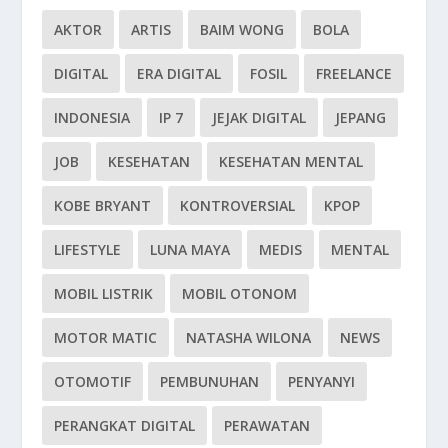
AKTOR
ARTIS
BAIM WONG
BOLA
DIGITAL
ERA DIGITAL
FOSIL
FREELANCE
INDONESIA
IP 7
JEJAK DIGITAL
JEPANG
JOB
KESEHATAN
KESEHATAN MENTAL
KOBE BRYANT
KONTROVERSIAL
KPOP
LIFESTYLE
LUNA MAYA
MEDIS
MENTAL
MOBIL LISTRIK
MOBIL OTONOM
MOTOR MATIC
NATASHA WILONA
NEWS
OTOMOTIF
PEMBUNUHAN
PENYANYI
PERANGKAT DIGITAL
PERAWATAN