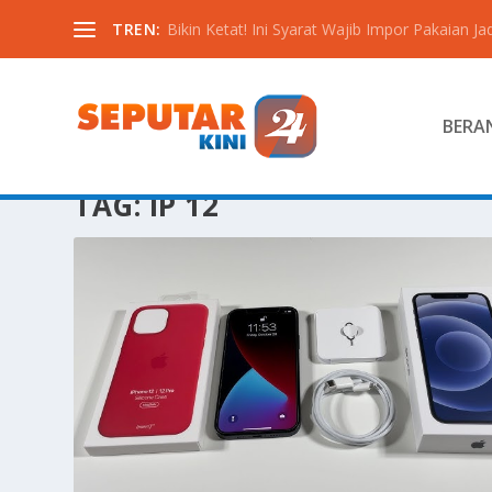
TREN:
Bikin Ketat! Ini Syarat Wajib Impor Pakaian Jadi
BERA
TAG:
IP 12