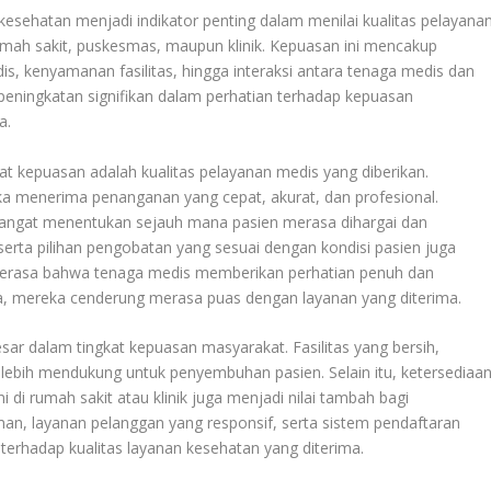
esehatan menjadi indikator penting dalam menilai kualitas pelayana
 rumah sakit, puskesmas, maupun klinik. Kepuasan ini mencakup
dis, kenyamanan fasilitas, hingga interaksi antara tenaga medis dan
 peningkatan signifikan dalam perhatian terhadap kepuasan
a.
t kepuasan adalah kualitas pelayanan medis yang diberikan.
a menerima penanganan yang cepat, akurat, dan profesional.
 sangat menentukan sejauh mana pasien merasa dihargai dan
 serta pilihan pengobatan yang sesuai dengan kondisi pasien juga
 merasa bahwa tenaga medis memberikan perhatian penuh dan
, mereka cenderung merasa puas dengan layanan yang diterima.
sar dalam tingkat kepuasan masyarakat. Fasilitas yang bersih,
ebih mendukung untuk penyembuhan pasien. Selain itu, ketersediaa
 di rumah sakit atau klinik juga menjadi nilai tambah bagi
n, layanan pelanggan yang responsif, serta sistem pendaftaran
terhadap kualitas layanan kesehatan yang diterima.