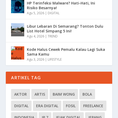
HP Terinfeksi Malware? Hati-Hati, Ini
Risiko Besarnya!
Agu 5, 2026
|
DIGITAL
Libur Lebaran Di Semarang? Tonton Dulu
List Hotel Simpang 5 Ini!
Agu 4, 2026
|
TREND
Kode Halus Cewek Pemalu Kalau Lagi Suka
Sama Kamu
Agu 3, 2026
|
LIFESTYLE
ARTIKEL TAG
AKTOR
ARTIS
BAIM WONG
BOLA
DIGITAL
ERA DIGITAL
FOSIL
FREELANCE
INDONESIA
IP 7
JEJAK DIGITAL
JEPANG