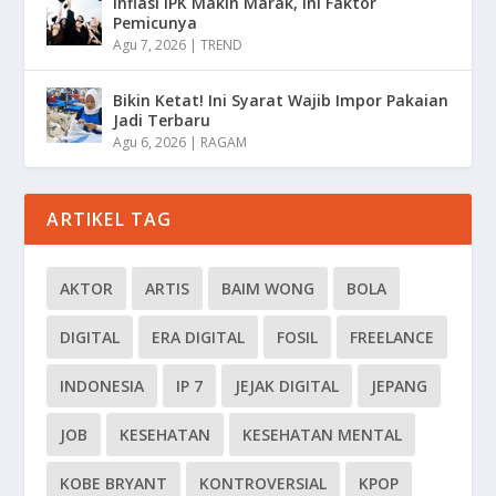
Inflasi IPK Makin Marak, Ini Faktor
Pemicunya
Agu 7, 2026
|
TREND
Bikin Ketat! Ini Syarat Wajib Impor Pakaian
Jadi Terbaru
Agu 6, 2026
|
RAGAM
ARTIKEL TAG
AKTOR
ARTIS
BAIM WONG
BOLA
DIGITAL
ERA DIGITAL
FOSIL
FREELANCE
INDONESIA
IP 7
JEJAK DIGITAL
JEPANG
JOB
KESEHATAN
KESEHATAN MENTAL
KOBE BRYANT
KONTROVERSIAL
KPOP