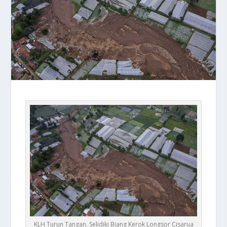
KLH Turun Tangan, Selidiki Biang Kerok Longsor Cisarua