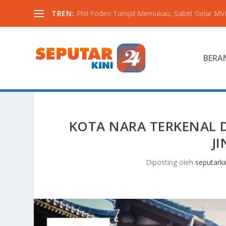
TREN:
Phil Foden Tampil Memukau, Sabet Gelar MVP 
BERA
KOTA NARA TERKENAL 
J
Diposting oleh
seputarki