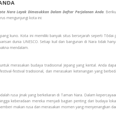
 ANDA
ta Nara Layak Dimasukkan Dalam Daftar Perjalanan Anda
. Berik
us mengunjungi kota ini:
g kuno. Kota ini memiliki banyak situs bersejarah seperti Tōdai-ji
arisan dunia UNESCO. Setiap kuil dan bangunan di Nara tidak hany
n makna mendalam.
tuk merasakan budaya tradisional Jepang yang kental. Anda dapa
 festival-festival tradisional, dan merasakan ketenangan yang berbed
adalah rusa jinak yang berkeliaran di Taman Nara. Dalam kepercayaa
hingga keberadaan mereka menjadi bagian penting dari budaya lokal
n memberi makan rusa dan merasakan momen yang menyenangkan da