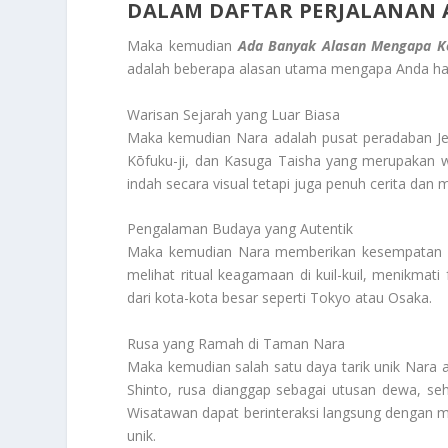
DALAM DAFTAR PERJALANAN
Maka kemudian
Ada Banyak Alasan Mengapa Ko
adalah beberapa alasan utama mengapa Anda har
Warisan Sejarah yang Luar Biasa
Maka kemudian Nara adalah pusat peradaban Jepan
Kōfuku-ji, dan Kasuga Taisha yang merupakan w
indah secara visual tetapi juga penuh cerita da
Pengalaman Budaya yang Autentik
Maka kemudian Nara memberikan kesempatan un
melihat ritual keagamaan di kuil-kuil, menikmati
dari kota-kota besar seperti Tokyo atau Osaka.
Rusa yang Ramah di Taman Nara
Maka kemudian salah satu daya tarik unik Nara 
Shinto, rusa dianggap sebagai utusan dewa, se
Wisatawan dapat berinteraksi langsung denga
unik.