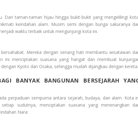
ari taman-taman hijau hingga bukit-bukit yang mengelilingi kota
ikmati keindahan alam. Musim semi dengan bunga sakuranya da
jadi waktu terbaik untuk mengunjungi kota ini.
 bersahabat. Mereka dengan senang hati membantu wisatawan da
han ini menciptakan suasana yang hangat dan membuat kunjunga
t dengan Kyoto dan Osaka, sehingga mudah dijangkau dengan kereta
BAGI BANYAK BANGUNAN BERSEJARAH YAN
da perpaduan sempurna antara sejarah, budaya, dan alam. Kota in
i setiap sudutnya, menciptakan suasana yang menenangkan da
eindahan Nara: