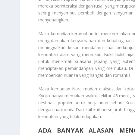
mereka berinteraksi dengan rusa, yang merupakan i
sering menyambut pembeli dengan senyuman 
menyenangkan.
Maka kemudian keramahan ini mencerminkan bu
mengutamakan kenyamanan dan kebahagiaan ta
meninggalkan kesan mendalam saat berkunjun
keindahan alam yang memukau. Bukit-bukit hijau
untuk menikmati suasana Jepang yang autent
menciptakan pemandangan yang memukau. Di m
memberikan nuansa yang hangat dan romantis.
Maka kemudian Nara mudah diakses dari kota-k
Kyoto hanya memakan waktu sekitar 45 menit, s
destinasi populer untuk perjalanan sehari. K
dengan harmonis. Dari kuil-kuil bersejarah hing
keindahan yang tidak terlupakan.
ADA BANYAK ALASAN MEN