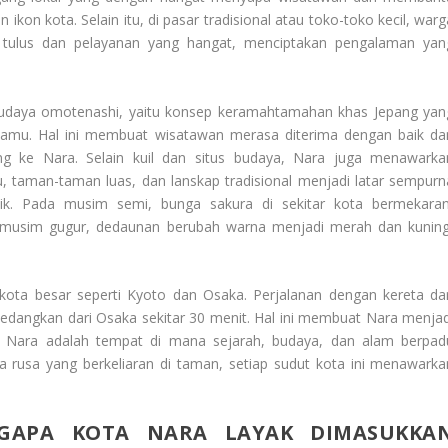
kon kota. Selain itu, di pasar tradisional atau toko-toko kecil, warg
tulus dan pelayanan yang hangat, menciptakan pengalaman yan
daya omotenashi, yaitu konsep keramahtamahan khas Jepang yan
mu. Hal ini membuat wisatawan merasa diterima dengan baik da
g ke Nara. Selain kuil dan situs budaya, Nara juga menawarka
, taman-taman luas, dan lanskap tradisional menjadi latar sempurn
ik. Pada musim semi, bunga sakura di sekitar kota bermekaran
usim gugur, dedaunan berubah warna menjadi merah dan kuning
ota besar seperti Kyoto dan Osaka. Perjalanan dengan kereta dar
edangkan dari Osaka sekitar 30 menit. Hal ini membuat Nara menjad
ota Nara adalah tempat di mana sejarah, budaya, dan alam berpad
ga rusa yang berkeliaran di taman, setiap sudut kota ini menawarka
GAPA KOTA NARA LAYAK DIMASUKKA