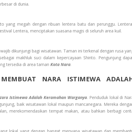
besar di dunia.
to yang megah dengan ribuan lentera batu dan perunggu. Lentera
Festival Lentera, menciptakan suasana magis di seluruh area kuil.
jib dikunjungi bagi wisatawan. Taman ini terkenal dengan rusa yan
 sebagai makhluk suci dalam kepercayaan Shinto. Pengunjung dapa
g tersedia di area taman
Kota Nara
.
 MEMBUAT NARA ISTIMEWA ADALA
Nara Istimewa Adalah Keramahan Warganya
. Penduduk lokal di Nar
ngunjung, baik wisatawan lokal maupun mancanegara. Mereka denga
lan, merekomendasikan tempat makan, atau bahkan berbagi cerit
gang lokal yang dengan hangat menyapa wisatawan dan membant