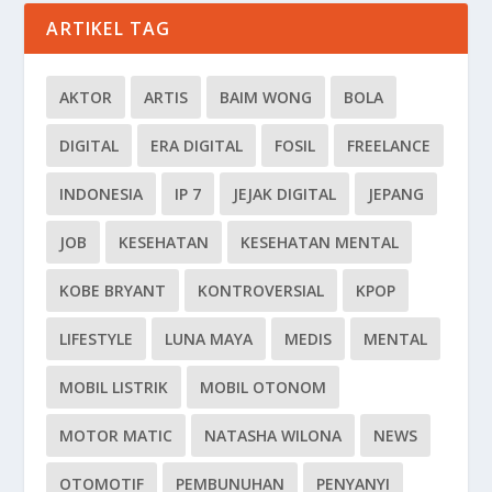
ARTIKEL TAG
AKTOR
ARTIS
BAIM WONG
BOLA
DIGITAL
ERA DIGITAL
FOSIL
FREELANCE
INDONESIA
IP 7
JEJAK DIGITAL
JEPANG
JOB
KESEHATAN
KESEHATAN MENTAL
KOBE BRYANT
KONTROVERSIAL
KPOP
LIFESTYLE
LUNA MAYA
MEDIS
MENTAL
MOBIL LISTRIK
MOBIL OTONOM
MOTOR MATIC
NATASHA WILONA
NEWS
OTOMOTIF
PEMBUNUHAN
PENYANYI