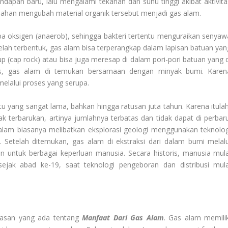
ndapan baru, lalu mengalami tekanan dan suhu tinggi akibat aktivita
erlahan mengubah material organik tersebut menjadi gas alam.
a oksigen (anaerob), sehingga bakteri tertentu menguraikan senyaw
elah terbentuk, gas alam bisa terperangkap dalam lapisan batuan yan
p (cap rock) atau bisa juga meresap di dalam pori-pori batuan yang d
us, gas alam di temukan bersamaan dengan minyak bumi. Karen
elalui proses yang serupa.
 yang sangat lama, bahkan hingga ratusan juta tahun. Karena itulah
k terbarukan, artinya jumlahnya terbatas dan tidak dapat di perbaru
lam biasanya melibatkan eksplorasi geologi menggunakan teknolog
 Setelah ditemukan, gas alam di ekstraksi dari dalam bumi melalu
an untuk berbagai keperluan manusia. Secara historis, manusia mula
ejak abad ke-19, saat teknologi pengeboran dan distribusi mula
lasan yang ada tentang
Manfaat Dari Gas Alam
. Gas alam memilik