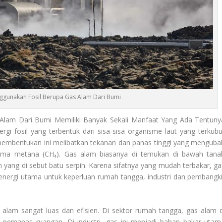
ggunakan Fosil Berupa Gas Alam Dari Bumi
Alam Dari Bumi Memiliki Banyak Sekali Manfaat Yang Ada Tentuny
i fosil yang terbentuk dari sisa-sisa organisme laut yang terkubu
pembentukan ini melibatkan tekanan dan panas tinggi yang menguba
tama metana (CH₄). Gas alam biasanya di temukan di bawah tana
yang di sebut batu serpih. Karena sifatnya yang mudah terbakar, ga
energi utama untuk keperluan rumah tangga, industri dan pembangki
s alam sangat luas dan efisien. Di sektor rumah tangga, gas alam d
emanas ruangan. Di industri, gas ini menjadi bahan bakar utam