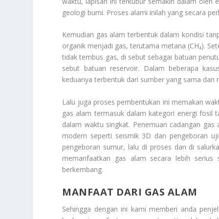
waktu, lapisan ini terkubur semakin dalam oleh e
geologi bumi. Proses alami inilah yang secara p
Kemudian gas alam terbentuk dalam kondisi tanp
organik menjadi gas, terutama metana (CH₄). Set
tidak tembus gas, di sebut sebagai batuan penutu
sebut batuan reservoir. Dalam beberapa kas
keduanya terbentuk dari sumber yang sama dan m
Lalu juga proses pembentukan ini memakan waktu
gas alam termasuk dalam kategori energi fosil ta
dalam waktu singkat. Penemuan cadangan gas a
modern seperti seismik 3D dan pengeboran uji.
pengeboran sumur, lalu di proses dan di salurk
memanfaatkan gas alam secara lebih serius s
berkembang.
MANFAAT DARI GAS ALAM
Sehingga dengan ini kami memberi anda penje