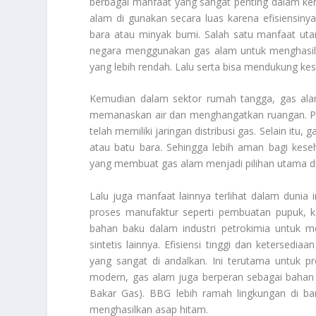
berbagai manfaat yang sangat penting dalam keh
alam di gunakan secara luas karena efisiensinya 
bara atau minyak bumi. Salah satu manfaat uta
negara menggunakan gas alam untuk menghasilk
yang lebih rendah. Lalu serta bisa mendukung kest
Kemudian dalam sektor rumah tangga, gas alam
memanaskan air dan menghangatkan ruangan. P
telah memiliki jaringan distribusi gas. Selain itu
atau batu bara. Sehingga lebih aman bagi kese
yang membuat gas alam menjadi pilihan utama di
Lalu juga manfaat lainnya terlihat dalam dunia
proses manufaktur seperti pembuatan pupuk, ka
bahan baku dalam industri petrokimia untuk me
sintetis lainnya. Efisiensi tinggi dan ketersedi
yang sangat di andalkan. Ini terutama untuk p
modern, gas alam juga berperan sebagai bahan 
Bakar Gas). BBG lebih ramah lingkungan di ban
menghasilkan asap hitam.