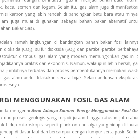
, kaca, semen dan logam. Selain itu, gas alam juga di manfaatka
emisi karbon yang lebih rendah di bandingkan batu bara atau minya
lam juga mulai di gunakan sebagai bahan bakar alternatif untu
(Bahan Bakar Gas).
dalah ramah lingkungan di bandingkan bahan bakar fosil lainnya
dioksida (CO₂), sulfur dioksida (SO₂) dan partikel-partikel berbahaya
nfrastruktur distribusi gas alam yang modern memungkinkan gas ini d
njadikannya praktis dan ekonomis. Namun, walaupun lebih bersih, ga
arena jumlahnya terbatas dan proses pembentukannya memakan wakt
gas alam perlu di lakukan secara bijak. Selain perluasan eksplorasi
prosesnya.
RGI MENGGUNAKAN FOSIL GAS ALAM
 anda mengenai
Awal Adanya Sumber Energi Menggunakan Fosil Ga
 dari proses geologis yang terjadi jutaan hingga ratusan juta tahu
luk hidup mikroskopis seperti plankton dan alga yang hidup di lauta
endap di dasar laut dan bercampur dengan lumpur serta pasir. Seirin