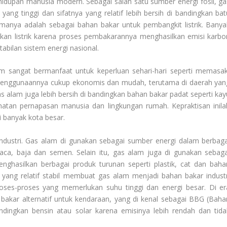
idupan manusia modern. Sebagai salah satu sumber energi fosil, ga
yang tinggi dan sifatnya yang relatif lebih bersih di bandingkan bat
manya adalah sebagai bahan bakar untuk pembangkit listrik. Banya
an listrik karena proses pembakarannya menghasilkan emisi karbo
abilan sistem energi nasional.
 sangat bermanfaat untuk keperluan sehari-hari seperti memasak
enggunaannya cukup ekonomis dan mudah, terutama di daerah yan
, gas alam juga lebih bersih di bandingkan bahan bakar padat seperti ka
hatan pernapasan manusia dan lingkungan rumah. Kepraktisan inila
 banyak kota besar.
 industri. Gas alam di gunakan sebagai sumber energi dalam berbaga
ca, baja dan semen. Selain itu, gas alam juga di gunakan sebaga
nghasilkan berbagai produk turunan seperti plastik, cat dan baha
aan yang relatif stabil membuat gas alam menjadi bahan bakar industr
roses-proses yang memerlukan suhu tinggi dan energi besar. Di er
bakar alternatif untuk kendaraan, yang di kenal sebagai BBG (Baha
dingkan bensin atau solar karena emisinya lebih rendah dan tida