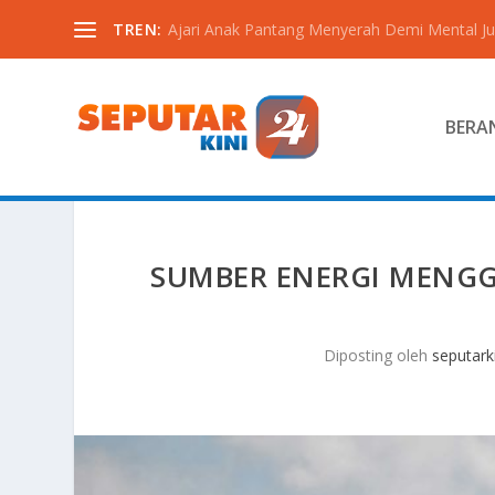
TREN:
Ajari Anak Pantang Menyerah Demi Mental Ju
BERA
SUMBER ENERGI MENGG
Diposting oleh
seputark