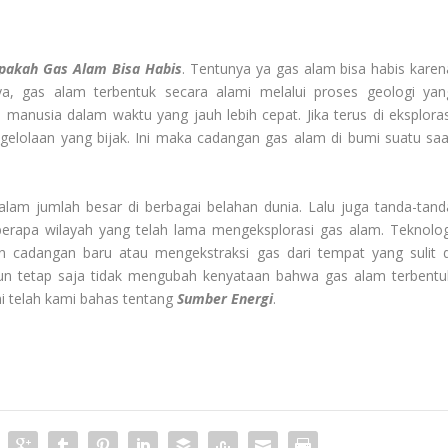
pakah Gas Alam Bisa Habis
. Tentunya ya gas alam bisa habis karen
ya, gas alam terbentuk secara alami melalui proses geologi yan
manusia dalam waktu yang jauh lebih cepat. Jika terus di eksploras
gelolaan yang bijak. Ini maka cadangan gas alam di bumi suatu saa
dalam jumlah besar di berbagai belahan dunia. Lalu juga tanda-tand
berapa wilayah yang telah lama mengeksplorasi gas alam. Teknolog
dangan baru atau mengekstraksi gas dari tempat yang sulit d
mun tetap saja tidak mengubah kenyataan bahwa gas alam terbentu
i telah kami bahas tentang
Sumber Energi
.