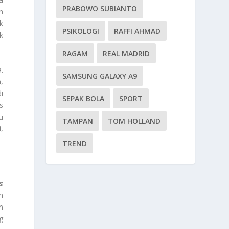
PRABOWO SUBIANTO
n
k
PSIKOLOGI
RAFFI AHMAD
k
RAGAM
REAL MADRID
.
SAMSUNG GALAXY A9
,
i
SEPAK BOLA
SPORT
s
u
TAMPAN
TOM HOLLAND
,
TREND
s
n
n
g