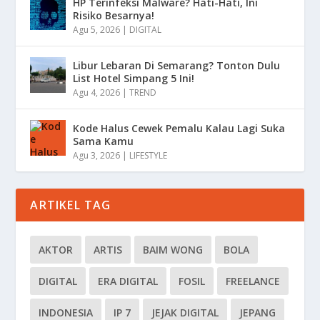
HP Terinfeksi Malware? Hati-Hati, Ini
Risiko Besarnya!
Agu 5, 2026
|
DIGITAL
Libur Lebaran Di Semarang? Tonton Dulu
List Hotel Simpang 5 Ini!
Agu 4, 2026
|
TREND
Kode Halus Cewek Pemalu Kalau Lagi Suka
Sama Kamu
Agu 3, 2026
|
LIFESTYLE
ARTIKEL TAG
AKTOR
ARTIS
BAIM WONG
BOLA
DIGITAL
ERA DIGITAL
FOSIL
FREELANCE
INDONESIA
IP 7
JEJAK DIGITAL
JEPANG