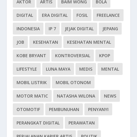
AKTOR
ARTIS
BAIM WONG
BOLA
DIGITAL
ERA DIGITAL
FOSIL
FREELANCE
INDONESIA
IP 7
JEJAK DIGITAL
JEPANG
JOB
KESEHATAN
KESEHATAN MENTAL
KOBE BRYANT
KONTROVERSIAL
KPOP
LIFESTYLE
LUNA MAYA
MEDIS
MENTAL
MOBIL LISTRIK
MOBIL OTONOM
MOTOR MATIC
NATASHA WILONA
NEWS
OTOMOTIF
PEMBUNUHAN
PENYANYI
PERANGKAT DIGITAL
PERAWATAN
PERJALANAN KARIER ARTIS
POLITIK