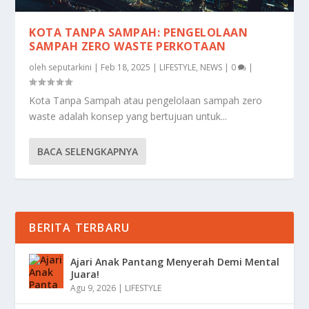
KOTA TANPA SAMPAH: PENGELOLAAN
SAMPAH ZERO WASTE PERKOTAAN
oleh
seputarkini
|
Feb 18, 2025
|
LIFESTYLE
,
NEWS
|
0
|
Kota Tanpa Sampah atau pengelolaan sampah zero
waste adalah konsep yang bertujuan untuk...
BACA SELENGKAPNYA
BERITA TERBARU
Ajari Anak Pantang Menyerah Demi Mental
Juara!
Agu 9, 2026
|
LIFESTYLE