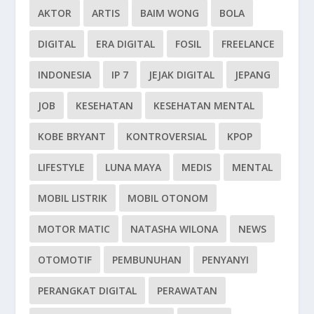
AKTOR
ARTIS
BAIM WONG
BOLA
DIGITAL
ERA DIGITAL
FOSIL
FREELANCE
INDONESIA
IP 7
JEJAK DIGITAL
JEPANG
JOB
KESEHATAN
KESEHATAN MENTAL
KOBE BRYANT
KONTROVERSIAL
KPOP
LIFESTYLE
LUNA MAYA
MEDIS
MENTAL
MOBIL LISTRIK
MOBIL OTONOM
MOTOR MATIC
NATASHA WILONA
NEWS
OTOMOTIF
PEMBUNUHAN
PENYANYI
PERANGKAT DIGITAL
PERAWATAN