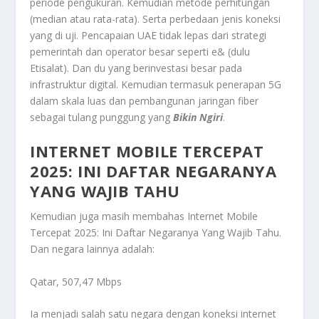
periode pengukuran. Kemudian metode perhitungan
(median atau rata-rata). Serta perbedaan jenis koneksi
yang di uji. Pencapaian UAE tidak lepas dari strategi
pemerintah dan operator besar seperti e& (dulu
Etisalat). Dan du yang berinvestasi besar pada
infrastruktur digital. Kemudian termasuk penerapan 5G
dalam skala luas dan pembangunan jaringan fiber
sebagai tulang punggung yang
Bikin Ngiri
.
INTERNET MOBILE TERCEPAT
2025: INI DAFTAR NEGARANYA
YANG WAJIB TAHU
Kemudian juga masih membahas
Internet Mobile
Tercepat 2025: Ini Daftar Negaranya Yang Wajib Tahu
.
Dan negara lainnya adalah:
Qatar, 507,47 Mbps
Ia menjadi salah satu negara dengan koneksi internet