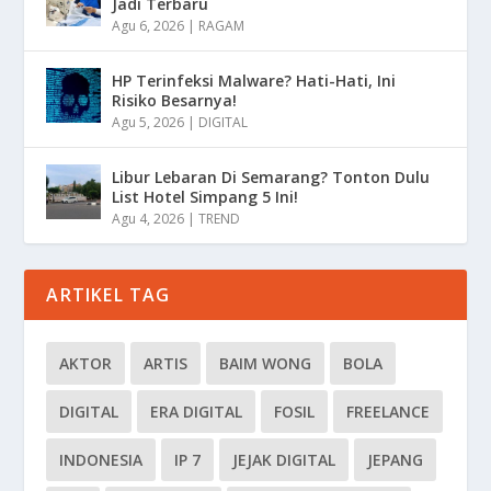
Jadi Terbaru
Agu 6, 2026
|
RAGAM
HP Terinfeksi Malware? Hati-Hati, Ini
Risiko Besarnya!
Agu 5, 2026
|
DIGITAL
Libur Lebaran Di Semarang? Tonton Dulu
List Hotel Simpang 5 Ini!
Agu 4, 2026
|
TREND
ARTIKEL TAG
AKTOR
ARTIS
BAIM WONG
BOLA
DIGITAL
ERA DIGITAL
FOSIL
FREELANCE
INDONESIA
IP 7
JEJAK DIGITAL
JEPANG