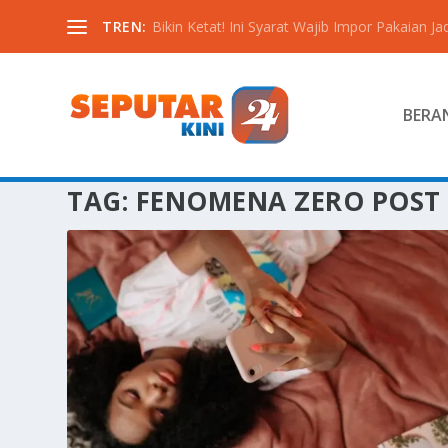
TREN:
Bikin Ketat! Ini Syarat Wajib Impor Pakaian Jadi
BERA
TAG:
FENOMENA ZERO POST