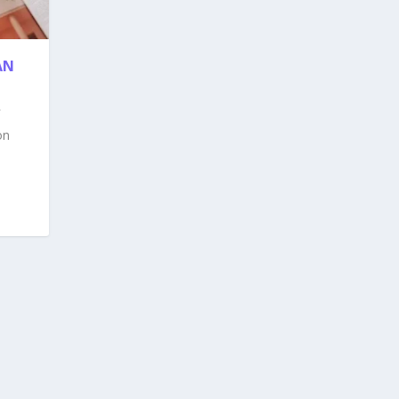
AN
on